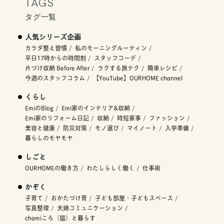
TAGS
タグ一覧
人気シリーズ企画
カラダ整え習慣
私のモーニングルーティン
平日17時からの時間割
スタッフコーデ
片づけ収納 Before After
ラクする旅テク
簡単レシピ
今週のスタッフコラム
【YouTube】OURHOME channel
くらし
EmiのBlog
Emi家のインテリア&収納
Emi家のリフォーム日記
収納
時短家事
ファッション
美容と健康
防災対策
モノ選び
マイノート
入学準備
暮らしのモヤモヤ
しごと
OURHOMEの働き方
わたしらしく働く
仕事術
かぞく
子育て
おかたづけ育
子ども部屋・子どもスペース
写真整理
夫婦コミュニケーション
chamiころ（猫）と暮らす