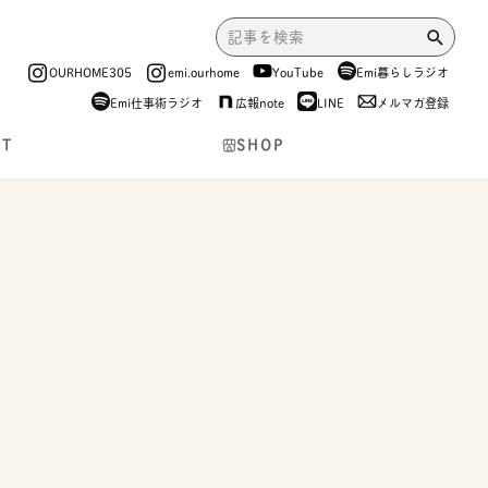
OURHOME305
emi.ourhome
YouTube
Emi暮らしラジオ
Emi仕事術ラジオ
広報note
LINE
メルマガ登録
NT
SHOP