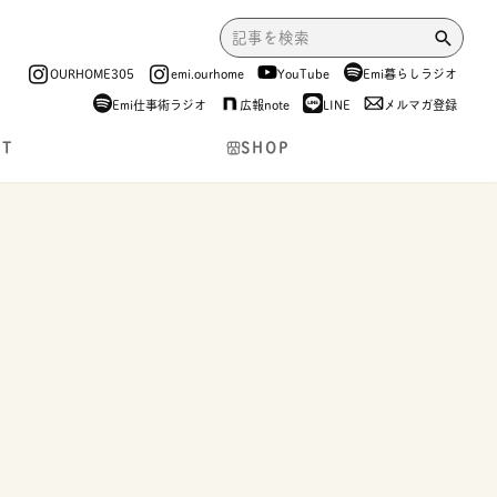
OURHOME305
emi.ourhome
YouTube
Emi暮らしラジオ
Emi仕事術ラジオ
広報note
LINE
メルマガ登録
NT
SHOP