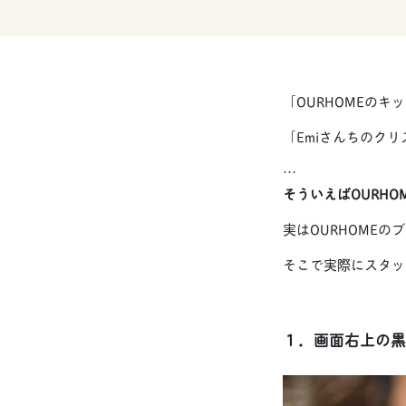
「OURHOMEの
「Emiさんちのク
…
そういえばOURH
実はOURHOME
そこで実際にスタッ
１．画面右上の黒