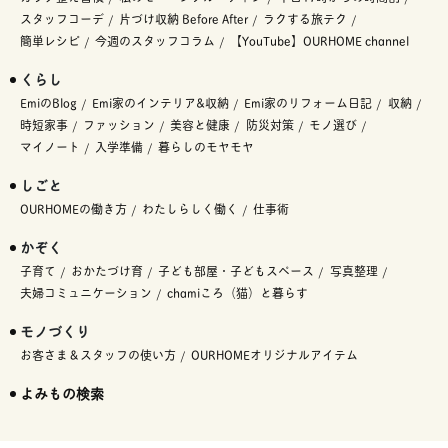
スタッフコーデ
片づけ収納 Before After
ラクする旅テク
簡単レシピ
今週のスタッフコラム
【YouTube】OURHOME channel
くらし
EmiのBlog
Emi家のインテリア&収納
Emi家のリフォーム日記
収納
時短家事
ファッション
美容と健康
防災対策
モノ選び
マイノート
入学準備
暮らしのモヤモヤ
しごと
OURHOMEの働き方
わたしらしく働く
仕事術
かぞく
子育て
おかたづけ育
子ども部屋・子どもスペース
写真整理
夫婦コミュニケーション
chamiころ（猫）と暮らす
モノづくり
お客さま＆スタッフの使い方
OURHOMEオリジナルアイテム
よみもの検索