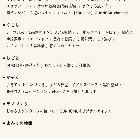
スタッフコーデ
片づけ収納 Before After
ラクする旅テク
簡単レシピ
今週のスタッフコラム
【YouTube】OURHOME channel
くらし
EmiのBlog
Emi家のインテリア&収納
Emi家のリフォーム日記
収納
時短家事
ファッション
美容と健康
防災対策
モノ選び
マイノート
入学準備
暮らしのモヤモヤ
しごと
OURHOMEの働き方
わたしらしく働く
仕事術
かぞく
子育て
おかたづけ育
子ども部屋・子どもスペース
写真整理
夫婦コミュニケーション
chamiころ（猫）と暮らす
モノづくり
お客さま＆スタッフの使い方
OURHOMEオリジナルアイテム
よみもの検索