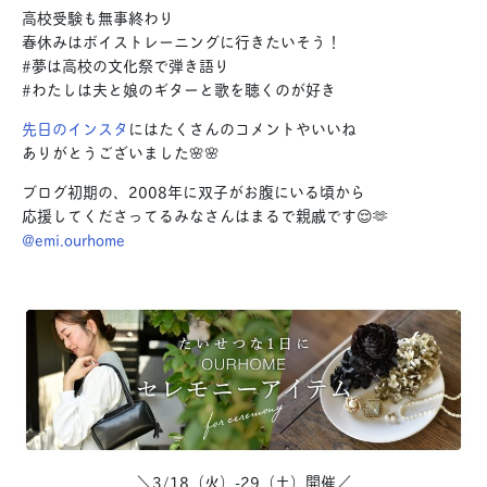
高校受験も無事終わり
春休みはボイストレーニングに行きたいそう！
#夢は高校の文化祭で弾き語り
#わたしは夫と娘のギターと歌を聴くのが好き
先日のインスタ
にはたくさんのコメントやいいね
ありがとうございました🌸🌸
ブログ初期の、2008年に双子がお腹にいる頃から
応援してくださってるみなさんはまるで親戚です😌🫶
@emi.ourhome
＼3/18（火）-29（土）開催／