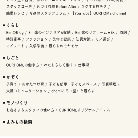
スタッフコーデ
片づけ収納 Before After
ラクする旅テク
簡単レシピ
今週のスタッフコラム
【YouTube】OURHOME channel
くらし
EmiのBlog
Emi家のインテリア&収納
Emi家のリフォーム日記
収納
時短家事
ファッション
美容と健康
防災対策
モノ選び
マイノート
入学準備
暮らしのモヤモヤ
しごと
OURHOMEの働き方
わたしらしく働く
仕事術
かぞく
子育て
おかたづけ育
子ども部屋・子どもスペース
写真整理
夫婦コミュニケーション
chamiころ（猫）と暮らす
モノづくり
お客さま＆スタッフの使い方
OURHOMEオリジナルアイテム
よみもの検索