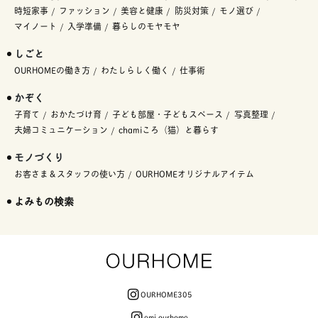
時短家事
ファッション
美容と健康
防災対策
モノ選び
マイノート
入学準備
暮らしのモヤモヤ
しごと
OURHOMEの働き方
わたしらしく働く
仕事術
かぞく
子育て
おかたづけ育
子ども部屋・子どもスペース
写真整理
夫婦コミュニケーション
chamiころ（猫）と暮らす
モノづくり
お客さま＆スタッフの使い方
OURHOMEオリジナルアイテム
よみもの検索
OURHOME305
emi.ourhome