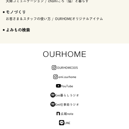
夫婦コミュニケーション
chamiころ（猫）と暮らす
モノづくり
お客さま＆スタッフの使い方
OURHOMEオリジナルアイテム
よみもの検索
OURHOME305
emi.ourhome
YouTube
Emi暮らしラジオ
Emi仕事術ラジオ
広報note
LINE