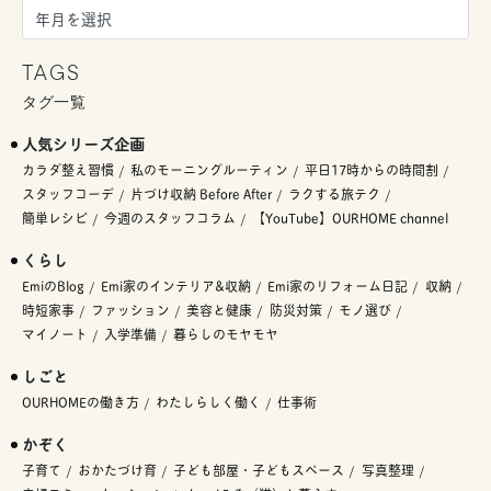
TAGS
タグ一覧
人気シリーズ企画
カラダ整え習慣
私のモーニングルーティン
平日17時からの時間割
スタッフコーデ
片づけ収納 Before After
ラクする旅テク
簡単レシピ
今週のスタッフコラム
【YouTube】OURHOME channel
くらし
EmiのBlog
Emi家のインテリア&収納
Emi家のリフォーム日記
収納
時短家事
ファッション
美容と健康
防災対策
モノ選び
マイノート
入学準備
暮らしのモヤモヤ
しごと
OURHOMEの働き方
わたしらしく働く
仕事術
かぞく
子育て
おかたづけ育
子ども部屋・子どもスペース
写真整理