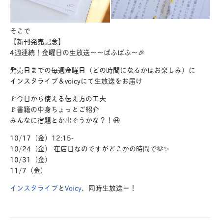
そこで
【新刊発売記念】
4週連続！金曜日の生放送〜〜ぱふぱふ〜🎉
発売日までの毎週金曜日（どの時間になるかはお楽しみ）に
インスタライブ＆voicyにて生放送をお届け
🚩今日から使える伝え方の工夫
🚩書籍の中身ちょっとご紹介
みんなに宿題とか出そうかな？！😆
10/17（金）12:15-
10/24（金） 在店日なのですがどこかの時間で🫶✨
10/31（金）
11/7（金）
インスタライブ
と
Voicy
、同時生放送ー！