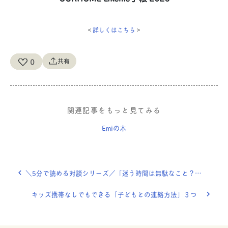
＜
詳しくは
こちら
＞
0
共有
関連記事をもっと見てみる
Emiの本
＼5分で読める対談シリーズ／「迷う時間は無駄なこと？！」大学生リョウスケ君が質問してくれました。
キッズ携帯なしでもできる「子どもとの連絡方法」３つ