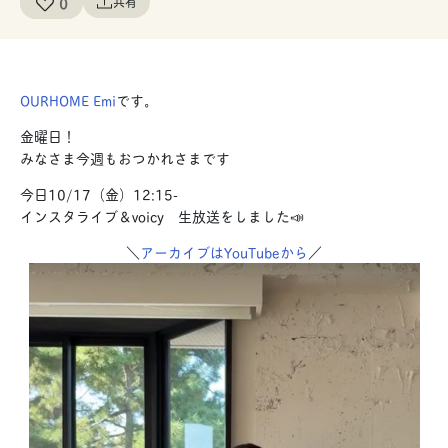
0
共有
OURHOME
Emi
です。
金曜日！
みなさま今週もおつかれさまです
今日10/17（金）12:15-
インスタライブ＆voicy 生放送をしました📣
＼
アーカイブはYouTubeから
／