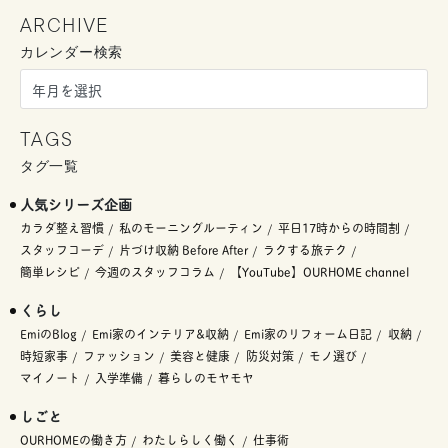
ARCHIVE
カレンダー検索
TAGS
タグ一覧
人気シリーズ企画
カラダ整え習慣
私のモーニングルーティン
平日17時からの時間割
スタッフコーデ
片づけ収納 Before After
ラクする旅テク
簡単レシピ
今週のスタッフコラム
【YouTube】OURHOME channel
くらし
EmiのBlog
Emi家のインテリア&収納
Emi家のリフォーム日記
収納
時短家事
ファッション
美容と健康
防災対策
モノ選び
マイノート
入学準備
暮らしのモヤモヤ
しごと
OURHOMEの働き方
わたしらしく働く
仕事術