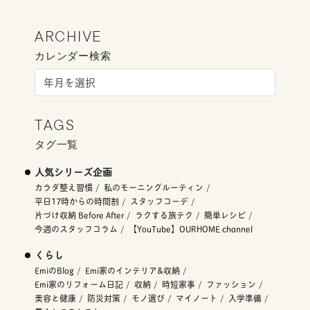
ARCHIVE
カレンダー検索
TAGS
タグ一覧
人気シリーズ企画
カラダ整え習慣
私のモーニングルーティン
平日17時からの時間割
スタッフコーデ
片づけ収納 Before After
ラクする旅テク
簡単レシピ
今週のスタッフコラム
【YouTube】OURHOME channel
くらし
EmiのBlog
Emi家のインテリア&収納
Emi家のリフォーム日記
収納
時短家事
ファッション
美容と健康
防災対策
モノ選び
マイノート
入学準備