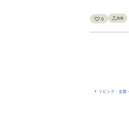
共有
0
リビング・玄関・子ども部屋。