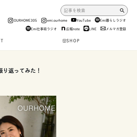
OURHOME305
emi.ourhome
YouTube
Emi暮らしラジオ
Emi仕事術ラジオ
広報note
LINE
メルマガ登録
NT
SHOP
振り返ってみた！