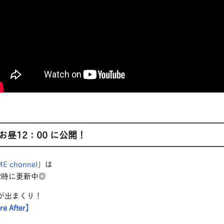
昼12：00 に公開！
E channel
」は
2時に更新中◎
ンが出まくり！
 After】