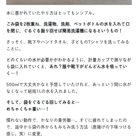
本に書かれていたやり方はとってもシンプル。
ごみ袋を2枚重ね、洗濯物、洗剤、ペットボトルの水を入れて口
を閉じ、ぐるぐる振り回せば簡易洗濯機になるというもの！
さっそく、靴下やハンドタオル、子どものTシャツを洗ってみる
ことに。
どのぐらいの水が必要かがわかるように、計量カップで測りなが
ら袋に入れていくと
、
あれ？服や靴下がどんどん水を吸ってい
く…！
500mlで大丈夫かなと予想していたけれど、あっという間に水が
なくなって結局1Lの水を入れました。
そして、袋をぐるぐる回してみると…
めちゃくちゃ重い…！
慣れない動作で、かなりの重労働…。すぐに疲れてしまったの
で、途中から袋の外からもみもみ洗う方法（唐揚げの下味つける
感じ。笑）に変更。