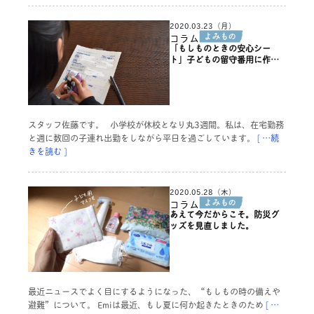
2020.03.23（月）
コラム
「もしものときの安心シー
ト」子どもの留守番用に作っ
てみました。
スタッフ佐藤です。 小学校が休校となり丸3週間。私は、在宅勤務
と週に数回の子連れ出勤をしながら平日を過ごしています。
[ …続
きを読む ]
2020.05.28（木）
コラム
あえて今だからこそ。防災グ
ッズを見直しました。
最近ニュースでよく目にするようになった、“もしもの時の備えや
避難”について。 Emiは最近、もし夏に何か起きたときのため
[ …