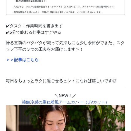
✔️タスク＋作業時間を書き出す
✔️5分で終わる仕事はすぐやる
帰る直前のバタバタが減って気持ちにも少し余裕ができた、スタ
ッフ下平の３つの工夫をお届けします〜！
＞＞記事はこちら
毎日をちょっとラクに過ごせるヒントになれば嬉しいです◎
＼NEW！／
接触冷感の重ね着風アームカバー（UVカット）