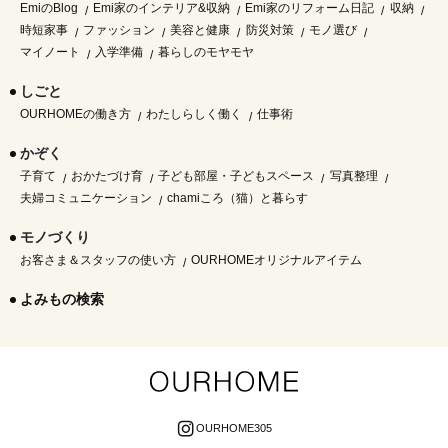
EmiのBlog
Emi家のインテリア&収納
Emi家のリフォーム日記
収納
時短家事
ファッション
美容と健康
防災対策
モノ選び
マイノート
入学準備
暮らしのモヤモヤ
しごと
OURHOMEの働き方
わたしらしく働く
仕事術
かぞく
子育て
おかたづけ育
子ども部屋・子どもスペース
写真整理
夫婦コミュニケーション
chamiころ（猫）と暮らす
モノづくり
お客さま＆スタッフの使い方
OURHOMEオリジナルアイテム
よみもの検索
OURHOME305