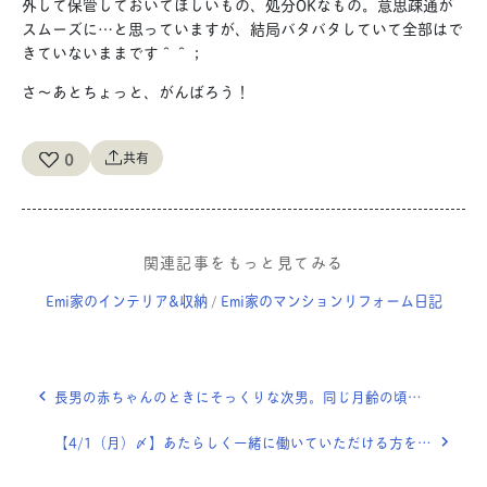
外して保管しておいてほしいもの、処分OKなもの。意思疎通が
スムーズに…と思っていますが、結局バタバタしていて全部はで
きていないままです＾＾；
さ〜あとちょっと、がんばろう！
0
共有
関連記事をもっと見てみる
Emi家のインテリア&収納
Emi家のマンションリフォーム日記
/
長男の赤ちゃんのときにそっくりな次男。同じ月齢の頃をアルバムで見比べています。【みんなの写真整理】
【4/1（月）〆】あたらしく一緒に働いていただける方を募集いたします＠OURHOMEスタッフ採用