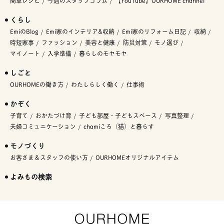
簡単レシピ
今週のスタッフコラム
【YouTube】OURHOME channel
くらし
EmiのBlog
Emi家のインテリア&収納
Emi家のリフォーム日記
収納
時短家事
ファッション
美容と健康
防災対策
モノ選び
マイノート
入学準備
暮らしのモヤモヤ
しごと
OURHOMEの働き方
わたしらしく働く
仕事術
かぞく
子育て
おかたづけ育
子ども部屋・子どもスペース
写真整理
夫婦コミュニケーション
chamiころ（猫）と暮らす
モノづくり
お客さま＆スタッフの使い方
OURHOMEオリジナルアイテム
よみもの検索