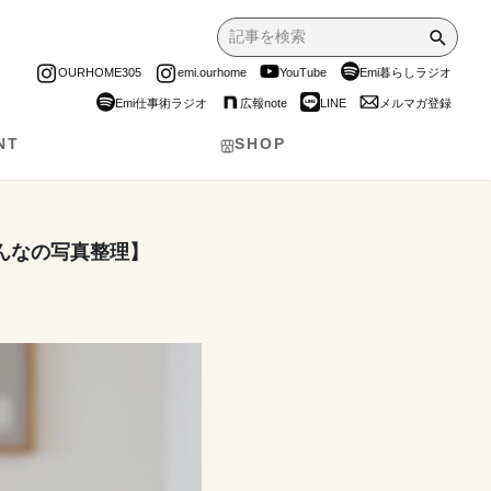
OURHOME305
emi.ourhome
YouTube
Emi暮らしラジオ
Emi仕事術ラジオ
広報note
LINE
メルマガ登録
NT
SHOP
んなの写真整理】