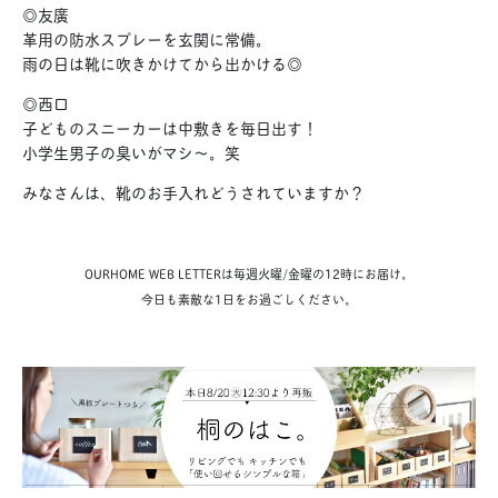
◎友廣
革用の防水スプレーを玄関に常備。
雨の日は靴に吹きかけてから出かける◎
◎西口
子どものスニーカーは中敷きを毎日出す！
小学生男子の臭いがマシ〜。笑
みなさんは、靴のお手入れどうされていますか？
OURHOME WEB LETTERは毎週火曜/金曜の12時にお届け。
今日も素敵な1日をお過ごしください。