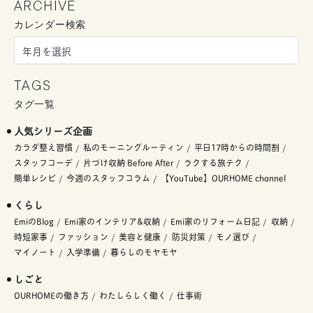
ARCHIVE
カレンダー検索
TAGS
タグ一覧
人気シリーズ企画
カラダ整え習慣
私のモーニングルーティン
平日17時からの時間割
スタッフコーデ
片づけ収納 Before After
ラクする旅テク
簡単レシピ
今週のスタッフコラム
【YouTube】OURHOME channel
くらし
EmiのBlog
Emi家のインテリア&収納
Emi家のリフォーム日記
収納
時短家事
ファッション
美容と健康
防災対策
モノ選び
マイノート
入学準備
暮らしのモヤモヤ
しごと
OURHOMEの働き方
わたしらしく働く
仕事術