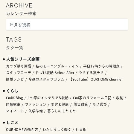
ARCHIVE
カレンダー検索
TAGS
タグ一覧
人気シリーズ企画
カラダ整え習慣
私のモーニングルーティン
平日17時からの時間割
スタッフコーデ
片づけ収納 Before After
ラクする旅テク
簡単レシピ
今週のスタッフコラム
【YouTube】OURHOME channel
くらし
EmiのBlog
Emi家のインテリア&収納
Emi家のリフォーム日記
収納
時短家事
ファッション
美容と健康
防災対策
モノ選び
マイノート
入学準備
暮らしのモヤモヤ
しごと
OURHOMEの働き方
わたしらしく働く
仕事術