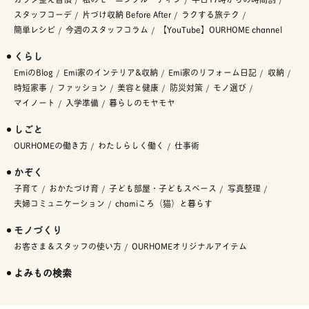
スタッフコーデ
片づけ収納 Before After
ラクする旅テク
簡単レシピ
今週のスタッフコラム
【YouTube】OURHOME channel
くらし
EmiのBlog
Emi家のインテリア&収納
Emi家のリフォーム日記
収納
時短家事
ファッション
美容と健康
防災対策
モノ選び
マイノート
入学準備
暮らしのモヤモヤ
しごと
OURHOMEの働き方
わたしらしく働く
仕事術
かぞく
子育て
おかたづけ育
子ども部屋・子どもスペース
写真整理
夫婦コミュニケーション
chamiころ（猫）と暮らす
モノづくり
お客さま＆スタッフの使い方
OURHOMEオリジナルアイテム
よみもの検索