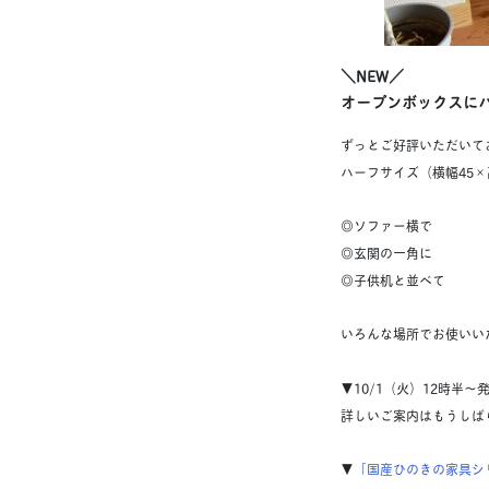
＼NEW／
オープンボックスに
ずっとご好評いただいて
ハーフサイズ（横幅45×
◎ソファー横で
◎玄関の一角に
◎子供机と並べて
いろんな場所でお使いい
▼10/1（火）12時半〜
詳しいご案内はもうしば
▼
「国産ひのきの家具シ