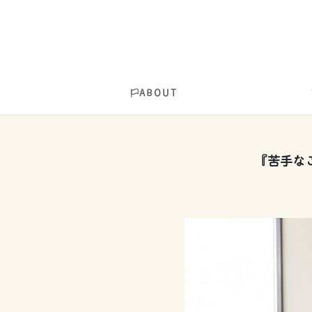
ABOUT
『苦手なご