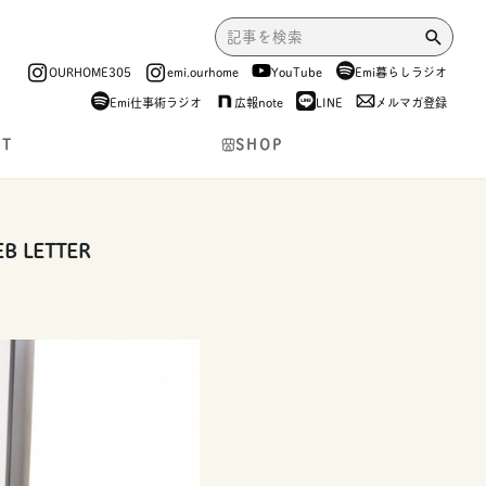
OURHOME305
emi.ourhome
YouTube
Emi暮らしラジオ
Emi仕事術ラジオ
広報note
LINE
メルマガ登録
NT
SHOP
LETTER