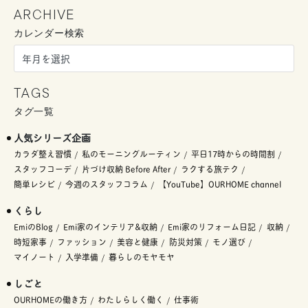
ARCHIVE
カレンダー検索
TAGS
タグ一覧
人気シリーズ企画
カラダ整え習慣
私のモーニングルーティン
平日17時からの時間割
スタッフコーデ
片づけ収納 Before After
ラクする旅テク
簡単レシピ
今週のスタッフコラム
【YouTube】OURHOME channel
くらし
EmiのBlog
Emi家のインテリア&収納
Emi家のリフォーム日記
収納
時短家事
ファッション
美容と健康
防災対策
モノ選び
マイノート
入学準備
暮らしのモヤモヤ
しごと
OURHOMEの働き方
わたしらしく働く
仕事術