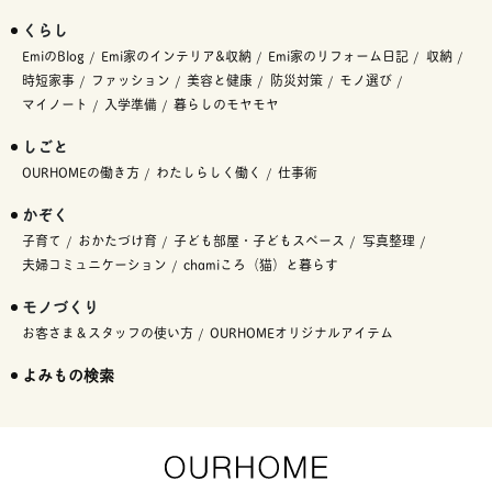
くらし
EmiのBlog
Emi家のインテリア&収納
Emi家のリフォーム日記
収納
時短家事
ファッション
美容と健康
防災対策
モノ選び
マイノート
入学準備
暮らしのモヤモヤ
しごと
OURHOMEの働き方
わたしらしく働く
仕事術
かぞく
子育て
おかたづけ育
子ども部屋・子どもスペース
写真整理
夫婦コミュニケーション
chamiころ（猫）と暮らす
モノづくり
お客さま＆スタッフの使い方
OURHOMEオリジナルアイテム
よみもの検索