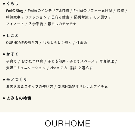
くらし
EmiのBlog
Emi家のインテリア&収納
Emi家のリフォーム日記
収納
時短家事
ファッション
美容と健康
防災対策
モノ選び
マイノート
入学準備
暮らしのモヤモヤ
しごと
OURHOMEの働き方
わたしらしく働く
仕事術
かぞく
子育て
おかたづけ育
子ども部屋・子どもスペース
写真整理
夫婦コミュニケーション
chamiころ（猫）と暮らす
モノづくり
お客さま＆スタッフの使い方
OURHOMEオリジナルアイテム
よみもの検索