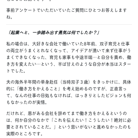
事前アンケートでいただいていたご質問にひとつお答えします
ね。
「起業へと、一歩踏み出す勇気は何でしたか？」
私の場合は、大好きな会社で働いていた8年前、双子育児と仕事
の両立がうまくとれなくなって、アイデアが湧いて来ず仕事がう
まくできなくなった、育児も家事も中途半端…と自分を責め、働
き方を変えたい…という、半ば甘えのような自分が本当はスター
トでした。
夫の海外半年間の単身赴任（当時双子３歳）をきっかけに、具体
的に「働き方をかえること」を考え始めるのですが、正直言っ
て、なんの仕事の目処もなければ、はっきりとしたビジョンも何
もなかったのが実情。
だけれど、恩がある会社を辞めてまで働き方をかえるというの
は、何か自分のなかで「これを伝えたい！こうしたい！絶対に必
要とされていることだ。」という思いがないと進めなかったのも
実際のところです。