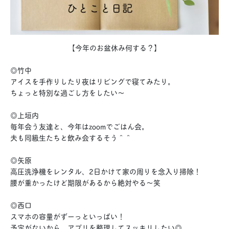
【今年のお盆休み何する？】
◎竹中
アイスを手作りしたり夜はリビングで寝てみたり。
ちょっと特別な過ごし方をしたい〜
◎上垣内
毎年会う友達と、今年はzoomでごはん会。
夫も同級生たちと飲み会するそう＾＾
◎矢原
高圧洗浄機をレンタル、2日かけて家の周りを念入り掃除！
腰が重かったけど期限があるから絶対やる〜笑
◎西口
スマホの容量がずーっといっぱい！
予定がないから、アプリを整理してスッキリしたい◎