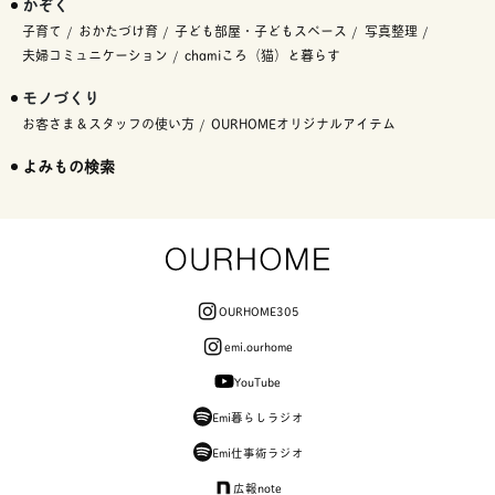
かぞく
子育て
おかたづけ育
子ども部屋・子どもスペース
写真整理
夫婦コミュニケーション
chamiころ（猫）と暮らす
モノづくり
お客さま＆スタッフの使い方
OURHOMEオリジナルアイテム
よみもの検索
OURHOME305
emi.ourhome
YouTube
Emi暮らしラジオ
Emi仕事術ラジオ
広報note