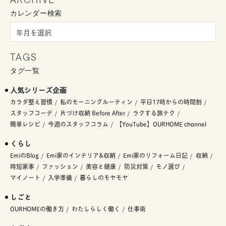
ARCHIVE
カレンダー検索
TAGS
タグ一覧
人気シリーズ企画
カラダ整え習慣
私のモーニングルーティン
平日17時からの時間割
スタッフコーデ
片づけ収納 Before After
ラクする旅テク
簡単レシピ
今週のスタッフコラム
【YouTube】OURHOME channel
くらし
EmiのBlog
Emi家のインテリア&収納
Emi家のリフォーム日記
収納
時短家事
ファッション
美容と健康
防災対策
モノ選び
マイノート
入学準備
暮らしのモヤモヤ
しごと
OURHOMEの働き方
わたしらしく働く
仕事術