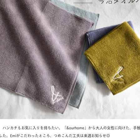
、ハンカチもお気に入りを持ちたい。「&ourhome」から大人の女性に向けた、手
した。Emiがこだわったところ、つめこんだ工夫は来週お知らせ◎