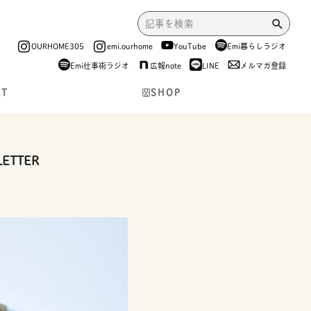
OURHOME305
emi.ourhome
YouTube
Emi暮らしラジオ
Emi仕事術ラジオ
広報note
LINE
メルマガ登録
NT
SHOP
TTER