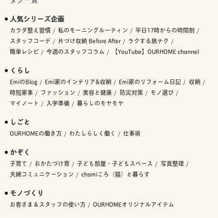
タグ一覧
人気シリーズ企画
カラダ整え習慣
私のモーニングルーティン
平日17時からの時間割
スタッフコーデ
片づけ収納 Before After
ラクする旅テク
簡単レシピ
今週のスタッフコラム
【YouTube】OURHOME channel
くらし
EmiのBlog
Emi家のインテリア&収納
Emi家のリフォーム日記
収納
時短家事
ファッション
美容と健康
防災対策
モノ選び
マイノート
入学準備
暮らしのモヤモヤ
しごと
OURHOMEの働き方
わたしらしく働く
仕事術
かぞく
子育て
おかたづけ育
子ども部屋・子どもスペース
写真整理
夫婦コミュニケーション
chamiころ（猫）と暮らす
モノづくり
お客さま＆スタッフの使い方
OURHOMEオリジナルアイテム