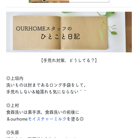
【手荒れ対策、どうしてる？】
◎上垣内
洗いものは肘まであるロング手袋をして。
手荒れしない&袖濡れも気にならない＾＾
◎上村
食器洗いは素手派。食器洗いの前後に
＆ourhome
モイスチャーミルク
を塗る◎
◎矢原