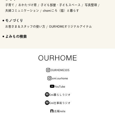
子育て
おかたづけ育
子ども部屋・子どもスペース
写真整理
夫婦コミュニケーション
chamiころ（猫）と暮らす
モノづくり
お客さま＆スタッフの使い方
OURHOMEオリジナルアイテム
よみもの検索
OURHOME305
emi.ourhome
YouTube
Emi暮らしラジオ
Emi仕事術ラジオ
広報note