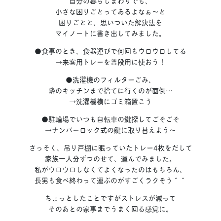
自分の暮らしまわりでも、
小さな困りごとってあるよなぁ〜と
困りごとと、思いついた解決法を
マイノートに書き出してみました。
●食事のとき、食器運びで何回もウロウロしてる
→来客用トレーを普段用に使おう！
●洗濯機のフィルターごみ、
隣のキッチンまで捨てに行くのが面倒…
→洗濯機横にゴミ箱置こう
●駐輪場でいつも自転車の鍵探してごそごそ
→ナンバーロック式の鍵に取り替えよう〜
さっそく、吊り戸棚に眠っていたトレー4枚をだして
家族一人分ずつのせて、運んでみました。
私がウロウロしなくてよくなったのはもちろん、
長男も食べ終わって運ぶのがすごくラクそう＾＾
ちょっとしたことですがストレスが減って
そのあとの家事までうまく回る感覚に。