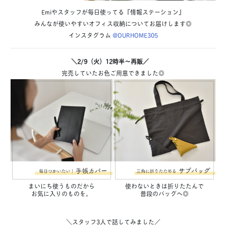
Emiやスタッフが毎日使ってる『情報ステーション』
みんなが使いやすいオフィス収納についてお届けします◎
インスタグラム
@OURHOME305
＼2/9（火）12時半〜再販／
完売していたお色ご用意できました◎
まいにち使うものだから
使わないときは折りたたんで
お気に入りのものを。
普段のバッグへ◎
＼スタッフ3人で話してみました／