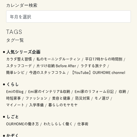
カレンダー検索
TAGS
タグ一覧
人気シリーズ企画
カラダ整え習慣
私のモーニングルーティン
平日17時からの時間割
スタッフコーデ
片づけ収納 Before After
ラクする旅テク
簡単レシピ
今週のスタッフコラム
【YouTube】OURHOME channel
くらし
EmiのBlog
Emi家のインテリア&収納
Emi家のリフォーム日記
収納
時短家事
ファッション
美容と健康
防災対策
モノ選び
マイノート
入学準備
暮らしのモヤモヤ
しごと
OURHOMEの働き方
わたしらしく働く
仕事術
かぞく