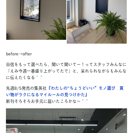
before→after
自信をもって選べたら、聞いて聞いてー！ってスタッフみんなに
「えみ今週一番盛り上がってたで」と、呆れられながらもみんな
に伝えたくなる＾＾
先週8/5発売の集英社
『
わたしの‟ちょうどいい”モノ選び 買
い物がラクになるマイルールの見つけかた
』
新刊そろそろお手元に届いたころかな〜＾＾