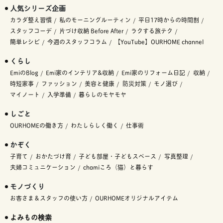
人気シリーズ企画
カラダ整え習慣
私のモーニングルーティン
平日17時からの時間割
スタッフコーデ
片づけ収納 Before After
ラクする旅テク
簡単レシピ
今週のスタッフコラム
【YouTube】OURHOME channel
くらし
EmiのBlog
Emi家のインテリア&収納
Emi家のリフォーム日記
収納
時短家事
ファッション
美容と健康
防災対策
モノ選び
マイノート
入学準備
暮らしのモヤモヤ
しごと
OURHOMEの働き方
わたしらしく働く
仕事術
かぞく
子育て
おかたづけ育
子ども部屋・子どもスペース
写真整理
夫婦コミュニケーション
chamiころ（猫）と暮らす
モノづくり
お客さま＆スタッフの使い方
OURHOMEオリジナルアイテム
よみもの検索