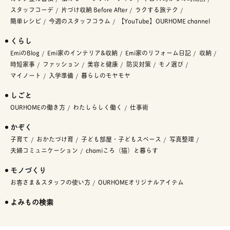
スタッフコーデ
片づけ収納 Before After
ラクする旅テク
簡単レシピ
今週のスタッフコラム
【YouTube】OURHOME channel
くらし
EmiのBlog
Emi家のインテリア&収納
Emi家のリフォーム日記
収納
時短家事
ファッション
美容と健康
防災対策
モノ選び
マイノート
入学準備
暮らしのモヤモヤ
しごと
OURHOMEの働き方
わたしらしく働く
仕事術
かぞく
子育て
おかたづけ育
子ども部屋・子どもスペース
写真整理
夫婦コミュニケーション
chamiころ（猫）と暮らす
モノづくり
お客さま＆スタッフの使い方
OURHOMEオリジナルアイテム
よみもの検索