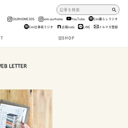
OURHOME305
emi.ourhome
YouTube
Emi暮らしラジオ
Emi仕事術ラジオ
広報note
LINE
メルマガ登録
NT
SHOP
 LETTER