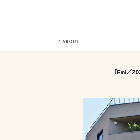
ABOUT
「Emi／2