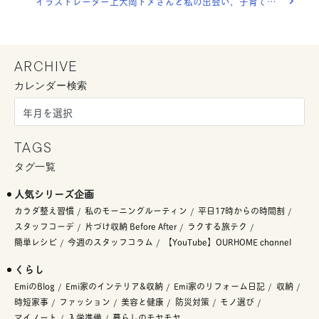
イラストレーター上大岡トメさんと私の出会い、子育て時代のお話。
ARCHIVE
カレンダー検索
TAGS
タグ一覧
人気シリーズ企画
カラダ整え習慣
私のモーニングルーティン
平日17時からの時間割
スタッフコーデ
片づけ収納 Before After
ラクする旅テク
簡単レシピ
今週のスタッフコラム
【YouTube】OURHOME channel
くらし
EmiのBlog
Emi家のインテリア&収納
Emi家のリフォーム日記
収納
時短家事
ファッション
美容と健康
防災対策
モノ選び
マイノート
入学準備
暮らしのモヤモヤ