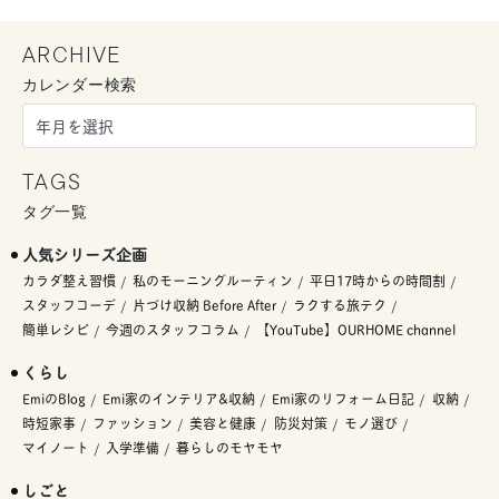
ARCHIVE
カレンダー検索
TAGS
タグ一覧
人気シリーズ企画
カラダ整え習慣
私のモーニングルーティン
平日17時からの時間割
スタッフコーデ
片づけ収納 Before After
ラクする旅テク
簡単レシピ
今週のスタッフコラム
【YouTube】OURHOME channel
くらし
EmiのBlog
Emi家のインテリア&収納
Emi家のリフォーム日記
収納
時短家事
ファッション
美容と健康
防災対策
モノ選び
マイノート
入学準備
暮らしのモヤモヤ
しごと