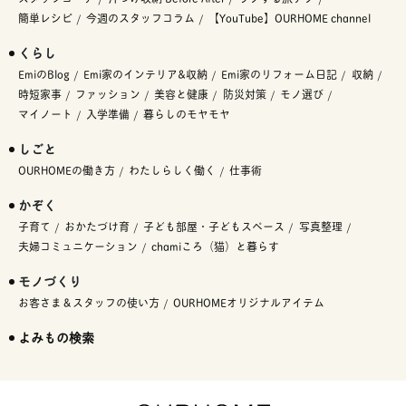
簡単レシピ
今週のスタッフコラム
【YouTube】OURHOME channel
くらし
EmiのBlog
Emi家のインテリア&収納
Emi家のリフォーム日記
収納
時短家事
ファッション
美容と健康
防災対策
モノ選び
マイノート
入学準備
暮らしのモヤモヤ
しごと
OURHOMEの働き方
わたしらしく働く
仕事術
かぞく
子育て
おかたづけ育
子ども部屋・子どもスペース
写真整理
夫婦コミュニケーション
chamiころ（猫）と暮らす
モノづくり
お客さま＆スタッフの使い方
OURHOMEオリジナルアイテム
よみもの検索