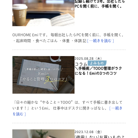
記録し続けて3年。出社したら
PCを開く前に、手帳を開く。
OURHOME Emiです。 毎朝出社したらPCを開く前に、手帳を開く。
・起床時間 ・食べたごはん ・体重 ・体調 記
[ …続きを読む ]
2025.08.28（木）
コラム
＼手帳術／TODO管理がラク
になる！Emiの3つのコツ
「日々の細かな“やること＝TODO”は、すべて手帳に書き出して
います！」というEmi。 仕事中はデスクに開きっぱなし。
[ …続き
を読む ]
2023.12.08（金）
[使用しない]お買いものよ