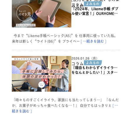
コラム
みもの
「2024年、Likeme手帳 ダブ
ル使い宣言！」OURHOME
WEB LETTER
今まで“Likeme手帳ベーシック(A5)”を 仕事用に使っていた私。
来年は新しく“ライト(B6)”を プライベー
[ …続きを読む ]
2026.01.26（月）
コラム
「理由もわからずイライラ…
をなんとかしたい！」スタッ
フ岡田の【手帳を使ったカラ
ダ整え習慣】
「時々ものすごくイライラ。家族にも当たってしまう…」 「なんだ
か、お菓子がめっちゃ食べたくなる…！」 自分でもはっきりと
[ …
続きを読む ]