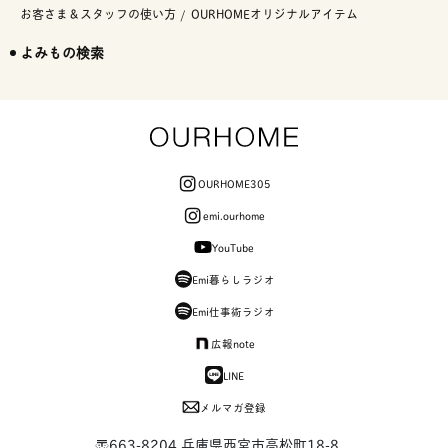
お客さま＆スタッフの使い方
OURHOMEオリジナルアイテム
よみもの検索
OURHOME305
emi.ourhome
YouTube
Emi暮らしラジオ
Emi仕事術ラジオ
広報note
LINE
メルマガ登録
〒663-8204 兵庫県西宮市高松町18-8