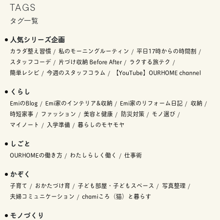
TAGS
タグ一覧
人気シリーズ企画
カラダ整え習慣
私のモーニングルーティン
平日17時からの時間割
スタッフコーデ
片づけ収納 Before After
ラクする旅テク
簡単レシピ
今週のスタッフコラム
【YouTube】OURHOME channel
くらし
EmiのBlog
Emi家のインテリア&収納
Emi家のリフォーム日記
収納
時短家事
ファッション
美容と健康
防災対策
モノ選び
マイノート
入学準備
暮らしのモヤモヤ
しごと
OURHOMEの働き方
わたしらしく働く
仕事術
かぞく
子育て
おかたづけ育
子ども部屋・子どもスペース
写真整理
夫婦コミュニケーション
chamiころ（猫）と暮らす
モノづくり