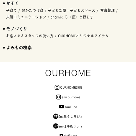
かぞく
子育て
おかたづけ育
子ども部屋・子どもスペース
写真整理
夫婦コミュニケーション
chamiころ（猫）と暮らす
モノづくり
お客さま＆スタッフの使い方
OURHOMEオリジナルアイテム
よみもの検索
OURHOME305
emi.ourhome
YouTube
Emi暮らしラジオ
Emi仕事術ラジオ
広報note