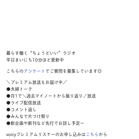
暮らす働く“ちょうどいい”ラジオ
平日まいにち10分ほど更新中
こちらの
アンケート
でご質問を募集しています◎
＼プレミアム放送もお届け中／
●夫婦トーク
●月1で＼過去マイノートから振り返り／放送
●ライブ配信放送
●コメント返し
●みんなで片づけ祭り
●新企画や新刊など先行でお話し予定〜
voicyプレミアムリスナーのお申し込みは
こちら
から