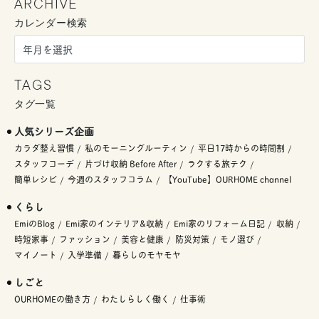
ARCHIVE
カレンダー検索
TAGS
タグ一覧
人気シリーズ企画
カラダ整え習慣
私のモーニングルーティン
平日17時からの時間割
スタッフコーデ
片づけ収納 Before After
ラクする旅テク
簡単レシピ
今週のスタッフコラム
【YouTube】OURHOME channel
くらし
EmiのBlog
Emi家のインテリア&収納
Emi家のリフォーム日記
収納
時短家事
ファッション
美容と健康
防災対策
モノ選び
マイノート
入学準備
暮らしのモヤモヤ
しごと
OURHOMEの働き方
わたしらしく働く
仕事術