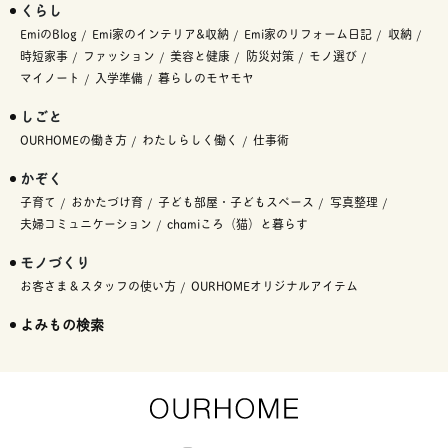
くらし
EmiのBlog
Emi家のインテリア&収納
Emi家のリフォーム日記
収納
時短家事
ファッション
美容と健康
防災対策
モノ選び
マイノート
入学準備
暮らしのモヤモヤ
しごと
OURHOMEの働き方
わたしらしく働く
仕事術
かぞく
子育て
おかたづけ育
子ども部屋・子どもスペース
写真整理
夫婦コミュニケーション
chamiころ（猫）と暮らす
モノづくり
お客さま＆スタッフの使い方
OURHOMEオリジナルアイテム
よみもの検索