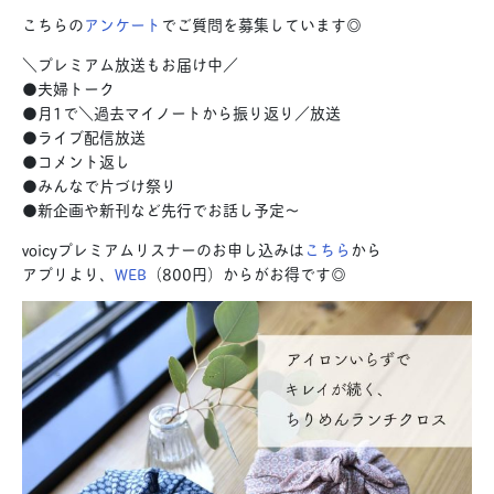
こちらの
アンケート
でご質問を募集しています◎
＼プレミアム放送もお届け中／
●夫婦トーク
●月1で＼過去マイノートから振り返り／放送
●ライブ配信放送
●コメント返し
●みんなで片づけ祭り
●新企画や新刊など先行でお話し予定〜
voicyプレミアムリスナーのお申し込みは
こちら
から
アプリより、
WEB
（800円）からがお得です◎