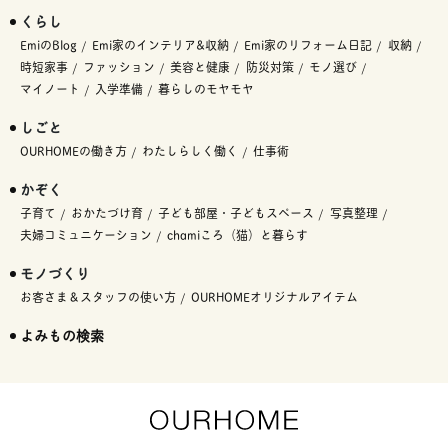
くらし
EmiのBlog
Emi家のインテリア&収納
Emi家のリフォーム日記
収納
時短家事
ファッション
美容と健康
防災対策
モノ選び
マイノート
入学準備
暮らしのモヤモヤ
しごと
OURHOMEの働き方
わたしらしく働く
仕事術
かぞく
子育て
おかたづけ育
子ども部屋・子どもスペース
写真整理
夫婦コミュニケーション
chamiころ（猫）と暮らす
モノづくり
お客さま＆スタッフの使い方
OURHOMEオリジナルアイテム
よみもの検索