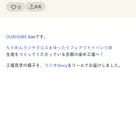
0
共有
OURHOME
Emiです。
ちりめんランチクロス
と
ゆったりフレアワイドパンツ
の
生地をつくってくださっている京都の染め工場へ！
工場見学の様子を、
ラジオVoicy
＆リール
でお届けしました。