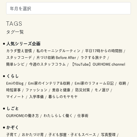
TAGS
タグ一覧
人気シリーズ企画
カラダ整え習慣
私のモーニングルーティン
平日17時からの時間割
スタッフコーデ
片づけ収納 Before After
ラクする旅テク
簡単レシピ
今週のスタッフコラム
【YouTube】OURHOME channel
くらし
EmiのBlog
Emi家のインテリア&収納
Emi家のリフォーム日記
収納
時短家事
ファッション
美容と健康
防災対策
モノ選び
マイノート
入学準備
暮らしのモヤモヤ
しごと
OURHOMEの働き方
わたしらしく働く
仕事術
かぞく
子育て
おかたづけ育
子ども部屋・子どもスペース
写真整理