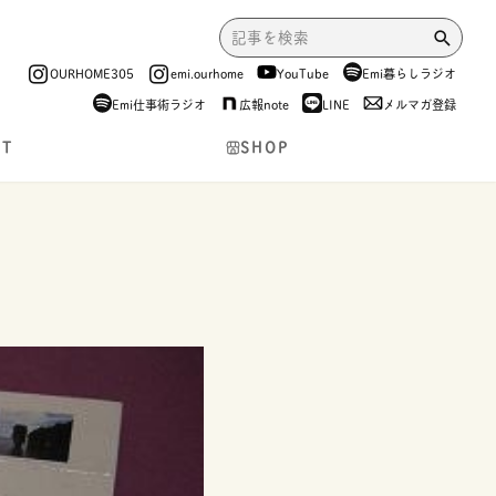
OURHOME305
emi.ourhome
YouTube
Emi暮らしラジオ
Emi仕事術ラジオ
広報note
LINE
メルマガ登録
NT
SHOP