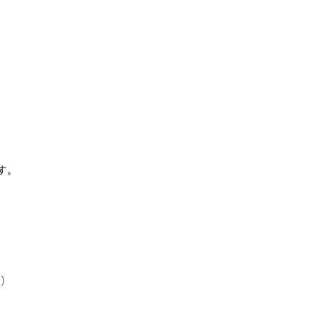
す。
；）