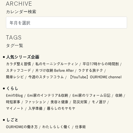
ARCHIVE
カレンダー検索
TAGS
タグ一覧
人気シリーズ企画
カラダ整え習慣
私のモーニングルーティン
平日17時からの時間割
スタッフコーデ
片づけ収納 Before After
ラクする旅テク
簡単レシピ
今週のスタッフコラム
【YouTube】OURHOME channel
くらし
EmiのBlog
Emi家のインテリア&収納
Emi家のリフォーム日記
収納
時短家事
ファッション
美容と健康
防災対策
モノ選び
マイノート
入学準備
暮らしのモヤモヤ
しごと
OURHOMEの働き方
わたしらしく働く
仕事術