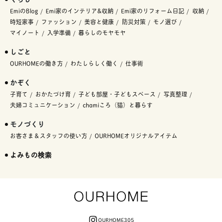
EmiのBlog
Emi家のインテリア&収納
Emi家のリフォーム日記
収納
時短家事
ファッション
美容と健康
防災対策
モノ選び
マイノート
入学準備
暮らしのモヤモヤ
しごと
OURHOMEの働き方
わたしらしく働く
仕事術
かぞく
子育て
おかたづけ育
子ども部屋・子どもスペース
写真整理
夫婦コミュニケーション
chamiころ（猫）と暮らす
モノづくり
お客さま＆スタッフの使い方
OURHOMEオリジナルアイテム
よみもの検索
OURHOME305