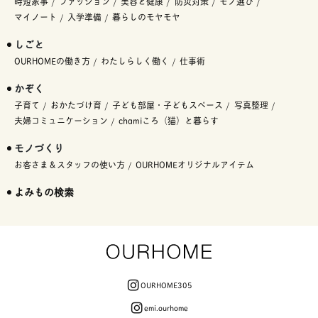
時短家事
ファッション
美容と健康
防災対策
モノ選び
マイノート
入学準備
暮らしのモヤモヤ
しごと
OURHOMEの働き方
わたしらしく働く
仕事術
かぞく
子育て
おかたづけ育
子ども部屋・子どもスペース
写真整理
夫婦コミュニケーション
chamiころ（猫）と暮らす
モノづくり
お客さま＆スタッフの使い方
OURHOMEオリジナルアイテム
よみもの検索
OURHOME305
emi.ourhome