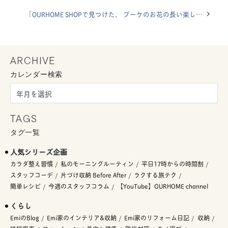
「OURHOME SHOPで見つけた、 ブーケのお花の長い楽しみかた。」OURHOME WEB LETTER
ARCHIVE
カレンダー検索
TAGS
タグ一覧
人気シリーズ企画
カラダ整え習慣
私のモーニングルーティン
平日17時からの時間割
スタッフコーデ
片づけ収納 Before After
ラクする旅テク
簡単レシピ
今週のスタッフコラム
【YouTube】OURHOME channel
くらし
EmiのBlog
Emi家のインテリア&収納
Emi家のリフォーム日記
収納