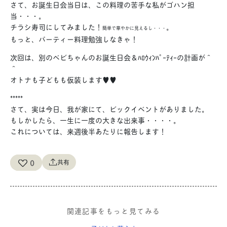
さて、お誕生日会当日は、この料理の苦手な私がゴハン担
当・・・。
チラシ寿司にしてみました！
。
簡単で華やかに見えるし・・・
もっと、パーティー料理勉強しなきゃ！
次回は、別のベビちゃんのお誕生日会＆ﾊﾛｳｨﾝﾊﾟｰﾃｨｰの計画が＾
＾
オトナも子どもも仮装します♥♥
*****
さて、実は今日、我が家にて、ビックイベントがありました。
もしかしたら、一生に一度の大きな出来事・・・・。
これについては、来週後半あたりに報告します！
0
共有
関連記事をもっと見てみる