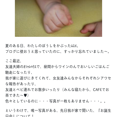
夏のある日、わたしのぼうしをかぶったﾑｽﾒ。
ブログに使おうと思っていたのに、すっかり忘れていました～。
ここ最近、
友達夫婦のｵｼｬﾚﾊｳｽで、昼間からワインのんでおいしいごはんご
馳走になったり、
我が家に遊びにきてくれて、女友達みんなからそれぞれシアワセ
な報告があったり、
友達とベビ連れでお散歩いったり（みんな寝たから、CAFEでお
茶できた～♥）
色々としているのに・・・写真が一枚もありません・・・。。
というわけで、唯一写真がある、先日我が家で開いた、『お誕生
日会』について！