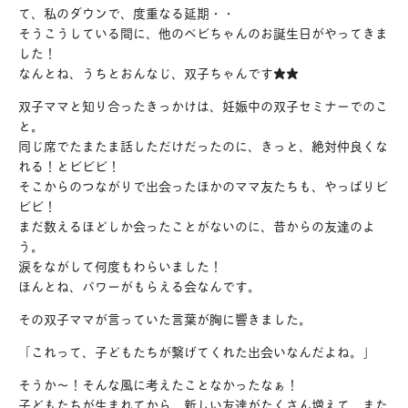
て、私のダウンで、度重なる延期・・
そうこうしている間に、他のベビちゃんのお誕生日がやってきま
した！
なんとね、うちとおんなじ、双子ちゃんです★★
双子ママと知り合ったきっかけは、妊娠中の双子セミナーでのこ
と。
同じ席でたまたま話しただけだったのに、きっと、絶対仲良くな
れる！とビビビ！
そこからのつながりで出会ったほかのママ友たちも、やっぱりビ
ビビ！
まだ数えるほどしか会ったことがないのに、昔からの友達のよ
う。
涙をながして何度もわらいました！
ほんとね、パワーがもらえる会なんです。
その双子ママが言っていた言葉が胸に響きました。
「これって、子どもたちが繋げてくれた出会いなんだよね。」
そうか～！そんな風に考えたことなかったなぁ！
子どもたちが生まれてから、新しい友達がたくさん増えて、また