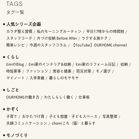
TAGS
タグ一覧
人気シリーズ企画
カラダ整え習慣
私のモーニングルーティン
平日17時からの時間割
スタッフコーデ
片づけ収納 Before After
ラクする旅テク
簡単レシピ
今週のスタッフコラム
【YouTube】OURHOME channel
くらし
EmiのBlog
Emi家のインテリア&収納
Emi家のリフォーム日記
収納
時短家事
ファッション
美容と健康
防災対策
モノ選び
マイノート
入学準備
暮らしのモヤモヤ
しごと
OURHOMEの働き方
わたしらしく働く
仕事術
かぞく
子育て
おかたづけ育
子ども部屋・子どもスペース
写真整理
夫婦コミュニケーション
chamiころ（猫）と暮らす
モノづくり