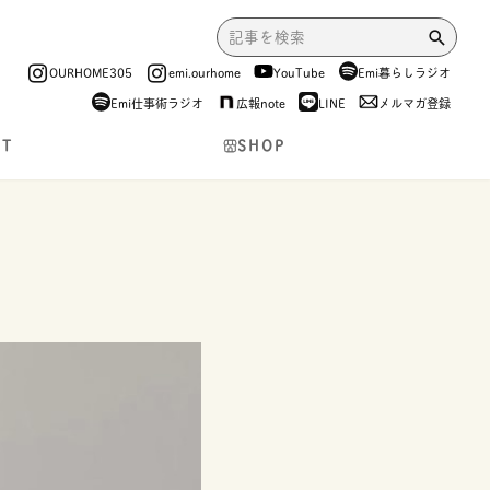
OURHOME305
emi.ourhome
YouTube
Emi暮らしラジオ
Emi仕事術ラジオ
広報note
LINE
メルマガ登録
NT
SHOP