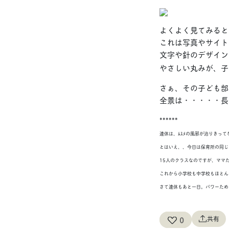
よくよく見てみると
これは写真やサイト
文字や針のデザイン
やさしい丸みが、子
さぁ、その子ども部
全景は・・・・・長く
******
連休は、ﾑｽﾒの風邪が治りきっ
とはいえ、、今日は保育所の同じ
15人のクラスなのですが、ママ
これから小学校も中学校もほとん
さて連休もあと一日。パワーため
共有
0