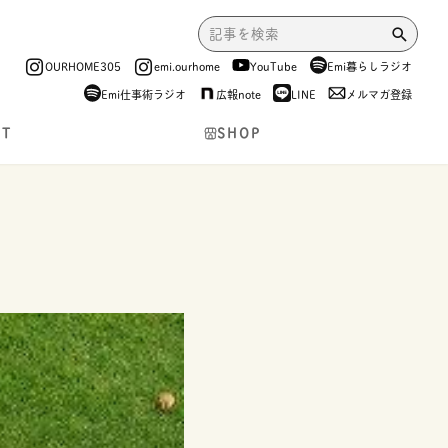
OURHOME305
emi.ourhome
YouTube
Emi暮らしラジオ
Emi仕事術ラジオ
広報note
LINE
メルマガ登録
NT
SHOP