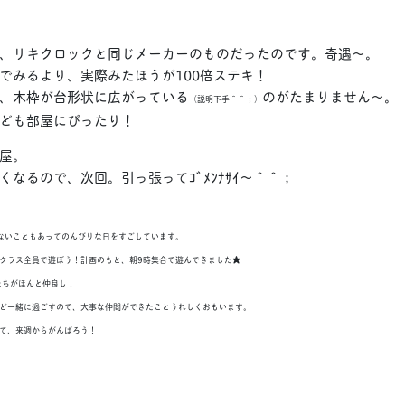
、リキクロックと同じメーカーのものだったのです。奇遇～。
でみるより、実際みたほうが100倍ステキ！
、木枠が台形状に広がっている
のがたまりません～。
（説明下手＾＾；）
ども部屋にぴったり！
屋。
なるので、次回。引っ張ってｺﾞﾒﾝﾅｻｲ～＾＾；
てないこともあってのんびりな日をすごしています。
クラス全員で遊ぼう！計画のもと、朝9時集合で遊んできました★
たちがほんと仲良し！
ど一緒に過ごすので、大事な仲間ができたことうれしくおもいます。
て、来週からがんばろう！