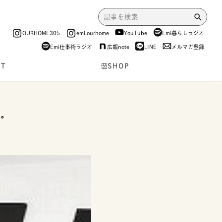
OURHOME305
emi.ourhome
YouTube
Emi暮らしラジオ
Emi仕事術ラジオ
広報note
LINE
メルマガ登録
NT
SHOP
た。