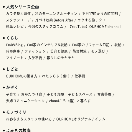
人気シリーズ企画
カラダ整え習慣
私のモーニングルーティン
平日17時からの時間割
スタッフコーデ
片づけ収納 Before After
ラクする旅テク
簡単レシピ
今週のスタッフコラム
【YouTube】OURHOME channel
くらし
EmiのBlog
Emi家のインテリア&収納
Emi家のリフォーム日記
収納
時短家事
ファッション
美容と健康
防災対策
モノ選び
マイノート
入学準備
暮らしのモヤモヤ
しごと
OURHOMEの働き方
わたしらしく働く
仕事術
かぞく
子育て
おかたづけ育
子ども部屋・子どもスペース
写真整理
夫婦コミュニケーション
chamiころ（猫）と暮らす
モノづくり
お客さま＆スタッフの使い方
OURHOMEオリジナルアイテム
よみもの検索