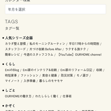
カレンダー検索
TAGS
タグ一覧
人気シリーズ企画
カラダ整え習慣
私のモーニングルーティン
平日17時からの時間割
スタッフコーデ
片づけ収納 Before After
ラクする旅テク
簡単レシピ
今週のスタッフコラム
【YouTube】OURHOME channel
くらし
EmiのBlog
Emi家のインテリア&収納
Emi家のリフォーム日記
収納
時短家事
ファッション
美容と健康
防災対策
モノ選び
マイノート
入学準備
暮らしのモヤモヤ
しごと
OURHOMEの働き方
わたしらしく働く
仕事術
かぞく