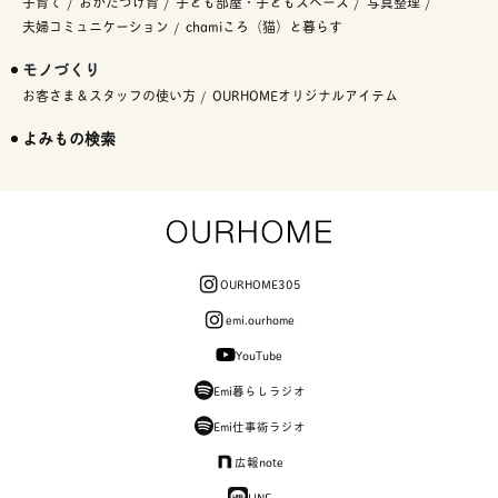
子育て
おかたづけ育
子ども部屋・子どもスペース
写真整理
夫婦コミュニケーション
chamiころ（猫）と暮らす
モノづくり
お客さま＆スタッフの使い方
OURHOMEオリジナルアイテム
よみもの検索
OURHOME305
emi.ourhome
YouTube
Emi暮らしラジオ
Emi仕事術ラジオ
広報note
LINE