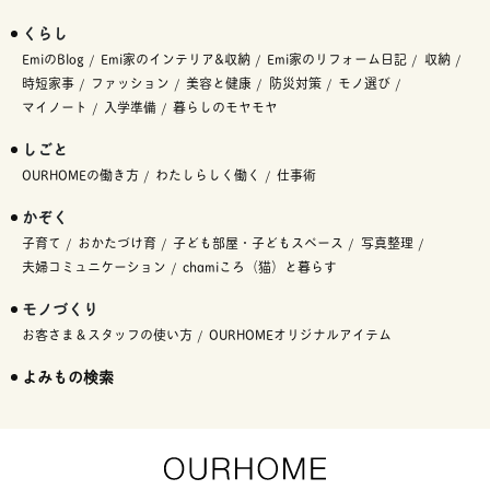
くらし
EmiのBlog
Emi家のインテリア&収納
Emi家のリフォーム日記
収納
時短家事
ファッション
美容と健康
防災対策
モノ選び
マイノート
入学準備
暮らしのモヤモヤ
しごと
OURHOMEの働き方
わたしらしく働く
仕事術
かぞく
子育て
おかたづけ育
子ども部屋・子どもスペース
写真整理
夫婦コミュニケーション
chamiころ（猫）と暮らす
モノづくり
お客さま＆スタッフの使い方
OURHOMEオリジナルアイテム
よみもの検索