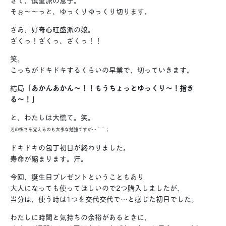
そぉ〜〜っと、ゆっくりゆっくり切ります。
さあ、好奇心旺盛派の娘。
ざくっ！ざくっ、ざくっ！！
笑。
こっちがドキドキするくらいの早業で、切っていきます。
結局
「あかんあかん〜！！もうちょっとゆっくり〜！指き
る〜！」
と、わたしは大慌て。笑。
刃の怖さを覚えるのも大事な勉強ですが…＾＾；
ドキドキの包丁初日が終わりました。
寿命が縮まります。汗。
今回、誕生日プレゼントということもあり
大人になっても使ってほしいので2つ購入しましたが、
当分は、使う時は1つを交代交代で…と感じた初日でした。
わたしに時間と気持ちの余裕があるときに、