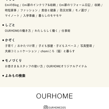
EmiのBlog
Emi家のインテリア&収納
Emi家のリフォーム日記
収納
時短家事
ファッション
美容と健康
防災対策
モノ選び
マイノート
入学準備
暮らしのモヤモヤ
しごと
OURHOMEの働き方
わたしらしく働く
仕事術
かぞく
子育て
おかたづけ育
子ども部屋・子どもスペース
写真整理
夫婦コミュニケーション
chamiころ（猫）と暮らす
モノづくり
お客さま＆スタッフの使い方
OURHOMEオリジナルアイテム
よみもの検索
OURHOME305