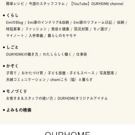
簡単レシピ
今週のスタッフコラム
【YouTube】OURHOME channel
くらし
EmiのBlog
Emi家のインテリア&収納
Emi家のリフォーム日記
収納
時短家事
ファッション
美容と健康
防災対策
モノ選び
マイノート
入学準備
暮らしのモヤモヤ
しごと
OURHOMEの働き方
わたしらしく働く
仕事術
かぞく
子育て
おかたづけ育
子ども部屋・子どもスペース
写真整理
夫婦コミュニケーション
chamiころ（猫）と暮らす
モノづくり
お客さま＆スタッフの使い方
OURHOMEオリジナルアイテム
よみもの検索