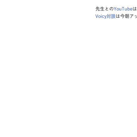
先生との
YouTube
は
Voicy対談
は今朝アッ