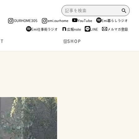
OURHOME305
emi.ourhome
YouTube
Emi暮らしラジオ
Emi仕事術ラジオ
広報note
LINE
メルマガ登録
NT
SHOP