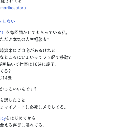
活躍されてる
ikosatoru
をしない
オ）
を毎回聞かせてもらっている私。
ただき本気の人生相談も?
崎温泉にご自宅があるけれど
なところにひょいってフッ軽で移動?
漫画描いて仕事は16時に終了。
てる?
じ14歳
かっこいいんです?
ら話したこと
まマイノートに必死にメモしてる。
icy
をはじめてから
会える喜びに溢れてる。