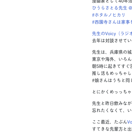
漫画家として40年
ひうらさとる先生 @mar
#ホタルノヒカリ
#西園寺さんは家事
先生のVoicy（ラジ
去年は対談させてい
先生は、兵庫県の城
東京や海外、いろん
朝5時に起きてすぐ
推し活もめっちゃし
#娘さんはうちと同
とにかくめっっちゃ
先生と昨日飲みなが
忘れたくなくて、い
ここ最近、たぶん
Vo
すてきな先輩方と出