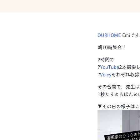
OURHOME
Emiで
朝10時集合！
2時間で
?
YouTube
2本撮影
?
Voicy
それぞれ収録
その合間で、先生は
1秒たりともほんと
▼その日の様子はこ